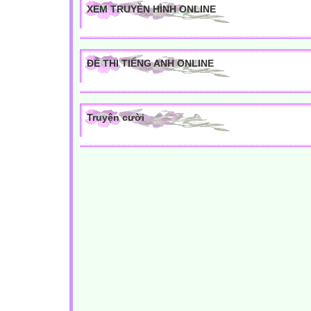
XEM TRUYỀN HÌNH ONLINE
ĐỀ THI TIẾNG ANH ONLINE
Truyện cười