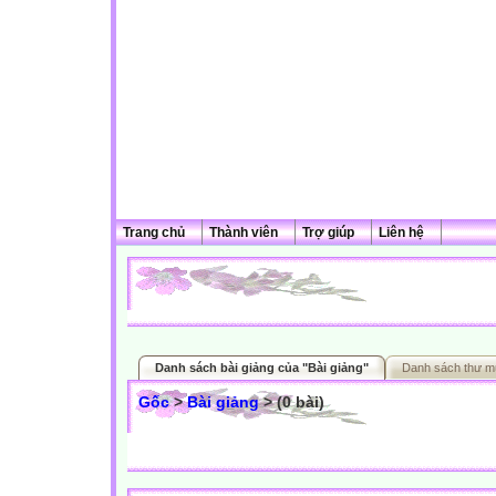
Trang chủ
Thành viên
Trợ giúp
Liên hệ
Danh sách bài giảng của "Bài giảng"
Danh sách thư m
Gốc
>
Bài giảng
> (0 bài)