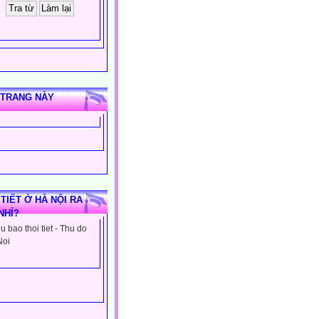
 TRANG NÀY
 TIẾT Ở HÀ NỘI RA
NHỈ?