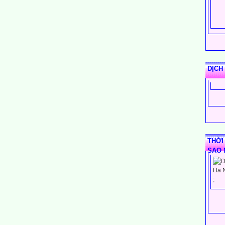
DỊCH
THỜI
SAO 
;