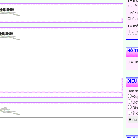
TV moi
luu. Mo
ONLINE
Chúc 
Chúc 
TV mớ
chia sẽ
ONLINE
HỖ T
(Lê T
ĐIỀU
Bạn t
Đẹ
Đơn
Bìn
Ý k