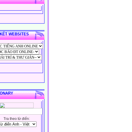
 KẾT WEBSITES
IONARY
Tra theo từ điển: