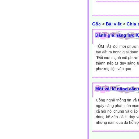
Gốc
>
Bài viết
>
Chia 
Đánh giá năng lực I
TÓM TẮT Đổi mới phương 
tạo đặt ra trong giai đoạ
"Đổi mới mạnh mẽ phương 
thành nếp tư duy sáng 
phương tiện vào quá...
Một vài kĩ năng cần 
Công nghệ thông tin và 
ngày càng phát triển mạ
xã hội nói chung và giáo
đáng kể đến cách dạy và
những năm qua đã hỗ trợ g