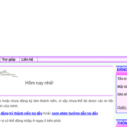
Trợ giúp
Liên hệ
ĐĂNG
Tên t
Hôm nay nhé!
Mật k
Ghi n
hoặc chưa đăng ký làm thành viên, vì vậy chưa thể tải được các tư liệu
nh của mình.
Quên 
y
đăng ký thành viên tại đây
hoặc
xem phim hướng dẫn tại đây
ý vị có thể đăng nhập ở ngay ô bên phải.
THÔN