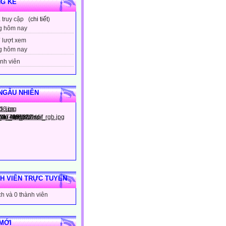
G KÊ
1
truy cập (
chi tiết
)
g hôm nay
7
lượt xem
g hôm nay
nh viên
NGẪU NHIÊN
H VIÊN TRỰC TUYẾN
h và 0 thành viên
MỚI