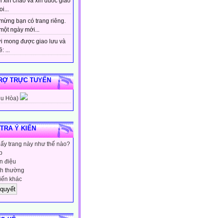
 xin chao va xin duoc giao
i...
mừng bạn có trang riêng.
một ngày mới...
i mong được giao lưu và
: ...
RỢ TRỰC TUYẾN
hu Hòa)
 TRA Ý KIẾN
hấy trang này như thế nào?
p
 điệu
h thường
iến khác