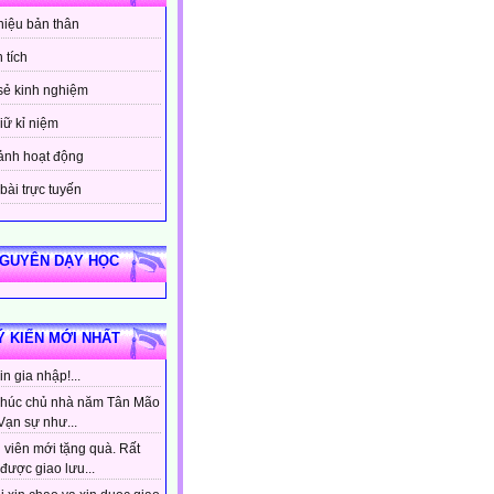
thiệu bản thân
 tích
sẻ kinh nghiệm
iữ kỉ niệm
ảnh hoạt động
bài trực tuyến
NGUYÊN DẠY HỌC
Ý KIẾN MỚI NHẤT
n gia nhập!...
húc chủ nhà năm Tân Mão
Vạn sự như...
 viên mới tặng quà. Rất
được giao lưu...