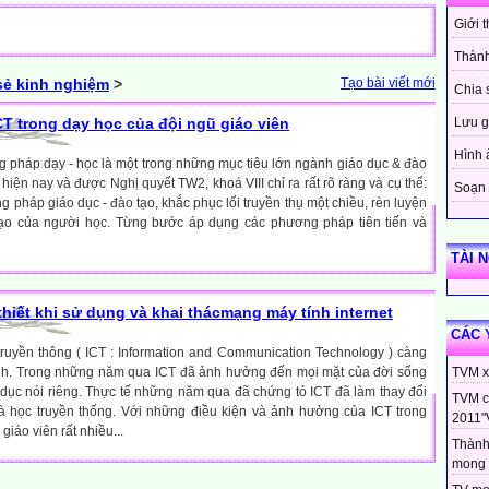
Giới 
Thành
sẻ kinh nghiệm
>
Tạo bài viết mới
Chia 
CT trong dạy học của đội ngũ giáo viên
Lưu g
Hình 
pháp dạy - học là một trong những mục tiêu lớn ngành giáo dục & đào
n hiện nay và được Nghị quyết TW2, khoá VIII chỉ ra rất rõ ràng và cụ thể:
Soạn 
pháp giáo dục - đào tạo, khắc phục lối truyền thụ một chiều, rèn luyện
tạo của người học. Từng bước áp dụng các phương pháp tiên tiến và
TÀI 
thiết khi sử dụng và khai thácmạng máy tính internet
CÁC 
truyền thông ( ICT : Information and Communication Technology ) càng
nh. Trong những năm qua ICT đã ảnh hưởng đến mọi mặt của đời sống
TVM xi
 dục nói riêng. Thực tế những năm qua đã chứng tỏ ICT đã làm thay đổi
TVM c
 học truyền thống. Với những điều kiện và ảnh hưởng của ICT trong
2011"
iáo viên rất nhiều...
Thành
mong 