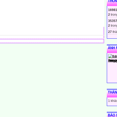
THỐN
1698
2
tron
3535
2
tron
27
thà
ẢNH 
THÀN
1 khác
BÁO 