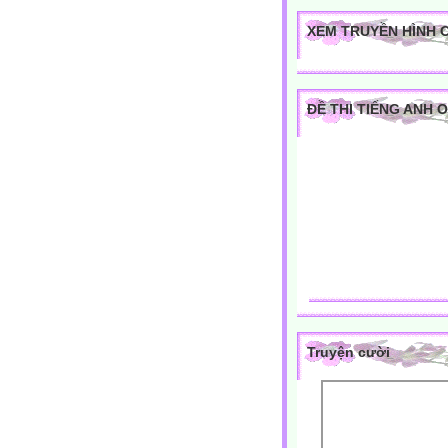
XEM TRUYỀN HÌNH 
ĐỀ THI TIẾNG ANH 
Truyện cười