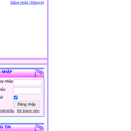
Đăng nhập / Đăng ký
 NHẬP
ruy nhập
hẩu
hớ
mật khẩu
ĐK thành viên
G TIN