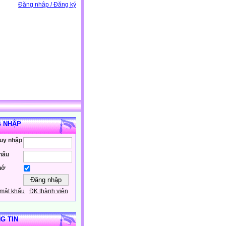
Đăng nhập / Đăng ký
 NHẬP
ruy nhập
hẩu
hớ
mật khẩu
ĐK thành viên
G TIN