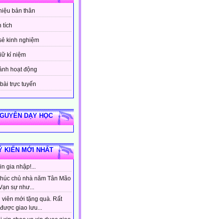
thiệu bản thân
 tích
sẻ kinh nghiệm
iữ kỉ niệm
ảnh hoạt động
bài trực tuyến
NGUYÊN DẠY HỌC
Ý KIẾN MỚI NHẤT
n gia nhập!...
húc chủ nhà năm Tân Mão
Vạn sự như...
 viên mới tặng quà. Rất
được giao lưu...