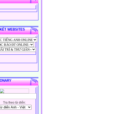
 KẾT WEBSITES
IONARY
Tra theo từ điển: