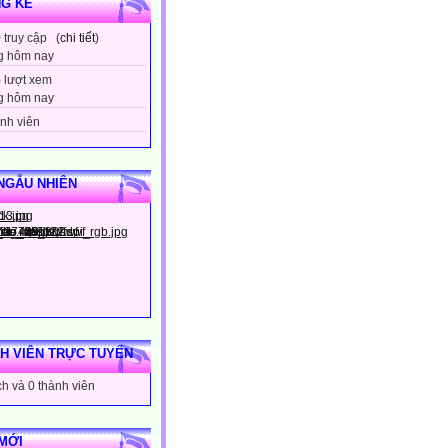
G KÊ
9
truy cập (
chi tiết
)
g hôm nay
5
lượt xem
g hôm nay
nh viên
NGẪU NHIÊN
H VIÊN TRỰC TUYẾN
h và 0 thành viên
MỚI