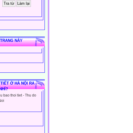
 TRANG NÀY
 TIẾT Ở HÀ NỘI RA
NHỈ?