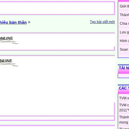
Giới 
Thành
thiệu bản thân
>
Tạo bài viết mới
Chia 
Lưu g
ONLINE
Hình 
Soạn 
ONLINE
TÀI 
CÁC 
TVM xi
TVM c
2011"
Thành
mong 