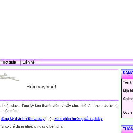
Trợ giúp
Liên hệ
ĐĂNG
Tên t
Hôm nay nhé!
Mật k
Ghi n
hoặc chưa đăng ký làm thành viên, vì vậy chưa thể tải được các tư liệu
nh của mình.
Quên 
y
đăng ký thành viên tại đây
hoặc
xem phim hướng dẫn tại đây
ý vị có thể đăng nhập ở ngay ô bên phải.
THÔN