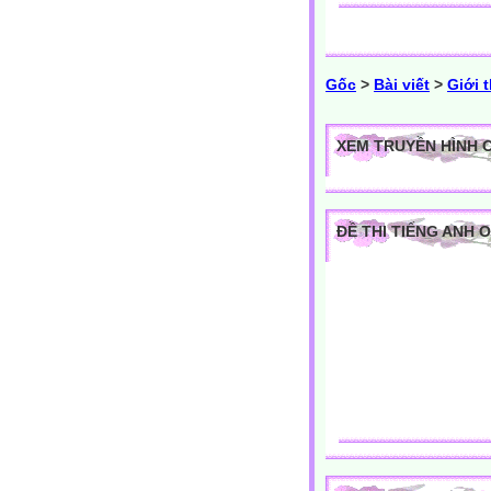
Gốc
>
Bài viết
>
Giới 
XEM TRUYỀN HÌNH 
ĐỀ THI TIẾNG ANH 