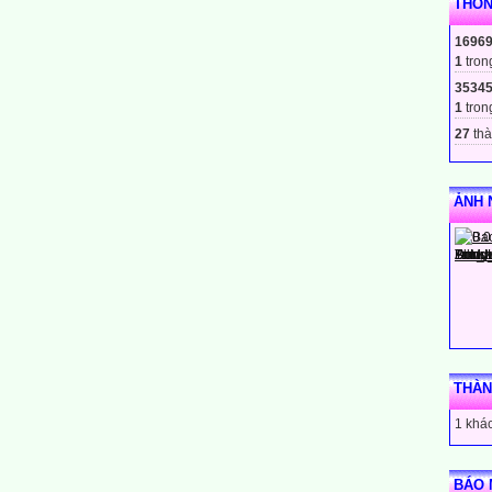
THỐN
1696
1
tron
3534
1
tron
27
thà
ẢNH 
THÀN
1 khác
BÁO 