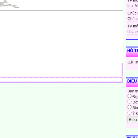
TV moi
luu. Mo
Chúc 
Chúc 
TV mớ
chia sẽ
HỖ T
(Lê T
ĐIỀU
Bạn t
Đẹ
Đơn
Bìn
Ý k