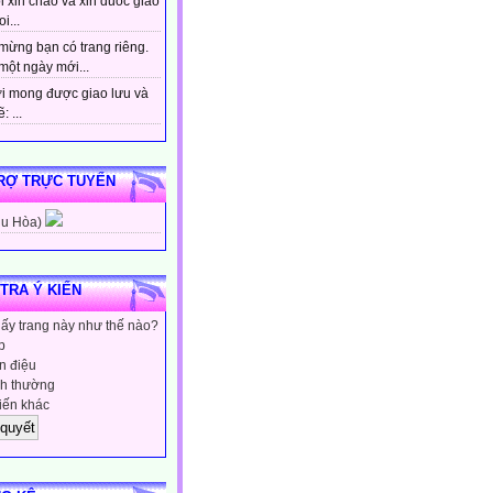
 xin chao va xin duoc giao
i...
mừng bạn có trang riêng.
một ngày mới...
i mong được giao lưu và
: ...
RỢ TRỰC TUYẾN
hu Hòa)
 TRA Ý KIẾN
hấy trang này như thế nào?
p
 điệu
h thường
iến khác