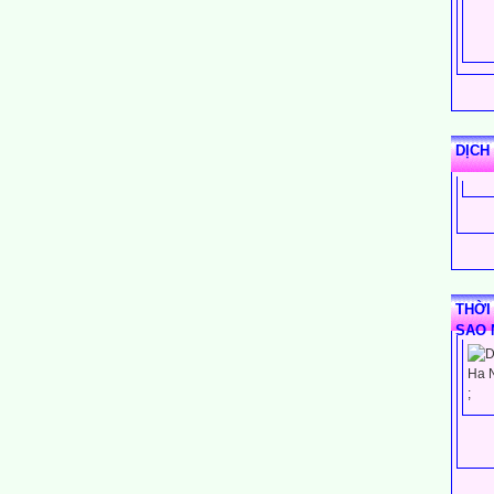
DỊCH
THỜI
SAO 
;