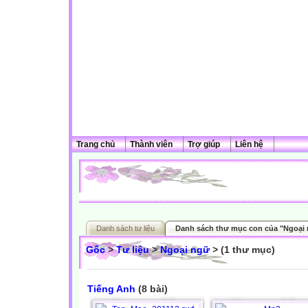
Trang chủ
Thành viên
Trợ giúp
Liên hệ
Danh sách tư liệu
Danh sách thư mục con của "Ngoại
Gốc
>
Tư liệu
>
Ngoại ngữ
> (1 thư mục)
Tiếng Anh
(8 bài)