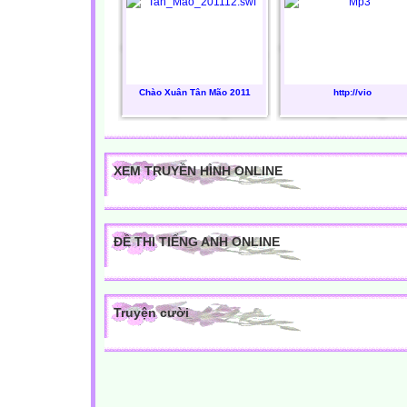
Chào Xuân Tân Mão 2011
http://vio
XEM TRUYỀN HÌNH ONLINE
ĐỀ THI TIẾNG ANH ONLINE
Truyện cười