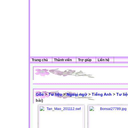
Trang chủ
Thành viên
Trợ giúp
Liên hệ
Gốc
>
Tư liệu
>
Ngoại ngữ
>
Tiếng Anh
>
Tư li
bài)