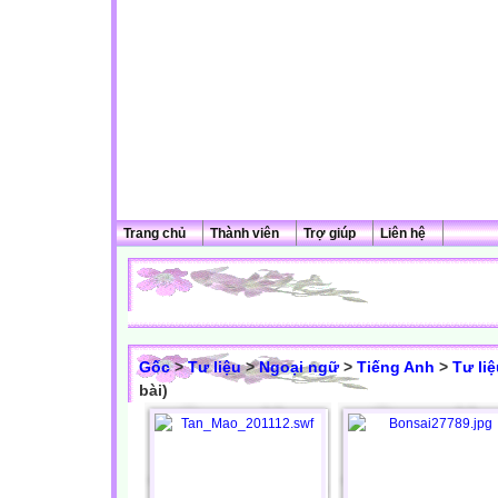
Trang chủ
Thành viên
Trợ giúp
Liên hệ
Gốc
>
Tư liệu
>
Ngoại ngữ
>
Tiếng Anh
>
Tư li
bài)