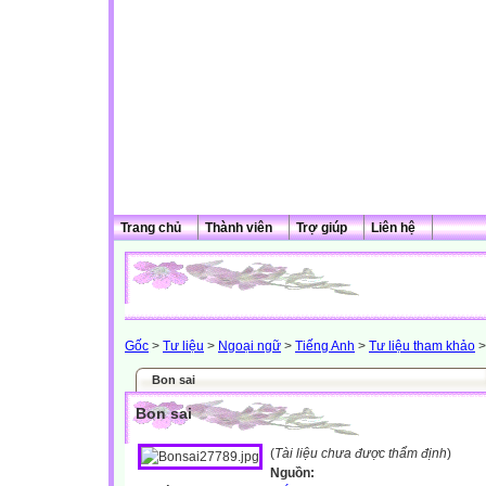
Trang chủ
Thành viên
Trợ giúp
Liên hệ
Gốc
>
Tư liệu
>
Ngoại ngữ
>
Tiếng Anh
>
Tư liệu tham khảo
>
Bon sai
Bon sai
(
Tài liệu chưa được thẩm định
)
Nguồn: