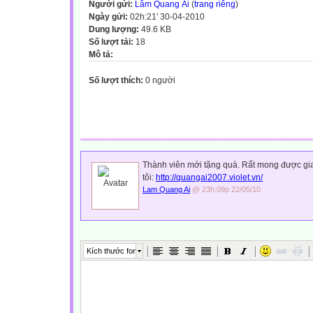
Người gửi:
Lâm Quang Ái
(
trang riêng
)
Ngày gửi:
02h:21' 30-04-2010
Dung lượng:
49.6 KB
Số lượt tải:
18
Mô tả:
Số lượt thích:
0 người
Thành viên mới tặng quà. Rất mong được giao
tôi:
http://quangai2007.violet.vn/
Lam Quang Ai
@ 23h:09p 22/05/10
Kích thước font