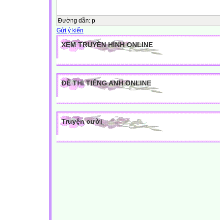
Đường dẫn
:
p
Gửi ý kiến
XEM TRUYỀN HÌNH ONLINE
ĐỀ THI TIẾNG ANH ONLINE
Truyện cười