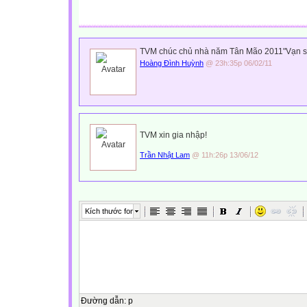
TVM chúc chủ nhà năm Tân Mão 2011"Vạn s
Hoàng Đình Huỳnh
@ 23h:35p 06/02/11
TVM xin gia nhập!
Trần Nhật Lam
@ 11h:26p 13/06/12
Kích thước font
Đường dẫn
:
p