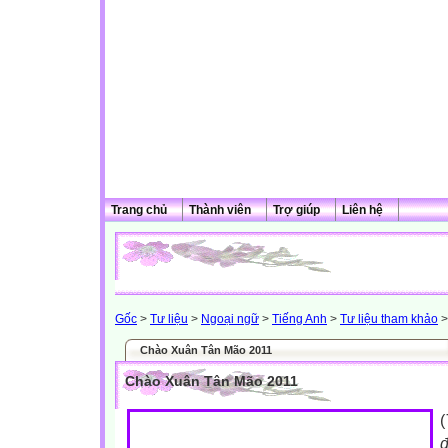
Trang chủ
Thành viên
Trợ giúp
Liên hệ
Gốc
>
Tư liệu
>
Ngoại ngữ
>
Tiếng Anh
>
Tư liệu tham khảo
>
Chào Xuân Tân Mão 2011
Chào Xuân Tân Mão 2011
(
đ