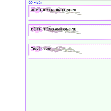
Gửi ý kiến
XEM TRUYỀN HÌNH ONLINE
ĐỀ THI TIẾNG ANH ONLINE
Truyện cười