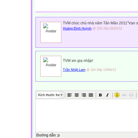
TVM chúc chủ nhà năm Tân Mão 2011"Vạn s
Hoàng Đình Huỳnh
@ 23h:35p 06/02/11
TVM xin gia nhập!
Trần Nhật Lam
@ 11h:26p 13/06/12
Kích thước font
Đường dẫn
:
p