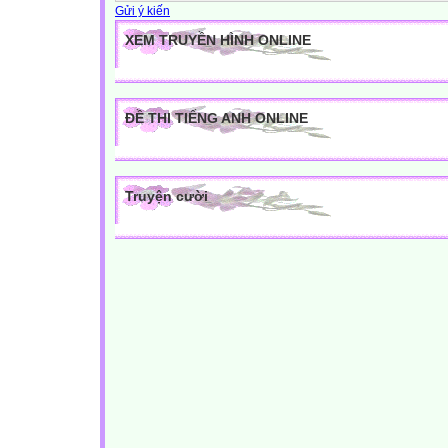
Gửi ý kiến
XEM TRUYỀN HÌNH ONLINE
ĐỀ THI TIẾNG ANH ONLINE
Truyện cười