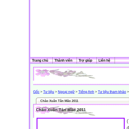
Trang chủ
Thành viên
Trợ giúp
Liên hệ
Gốc
>
Tư liệu
>
Ngoại ngữ
>
Tiếng Anh
>
Tư liệu tham khảo
>
Chào Xuân Tân Mão 2011
Chào Xuân Tân Mão 2011
(
đ