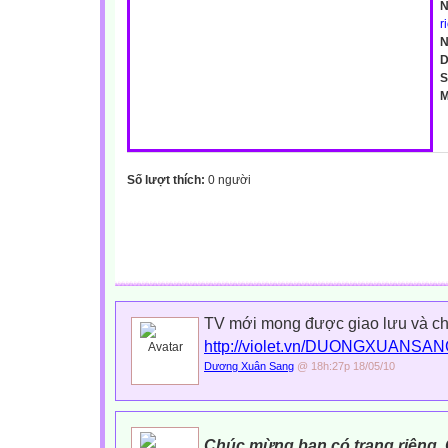
N
r
N
D
S
M
Số lượt thích:
0 người
TV mới mong được giao lưu và ch
http://violet.vn/DUONGXUANSA
Dương Xuân Sang
@ 18h:27p 18/05/10
Chúc mừng bạn có trang riêng. 