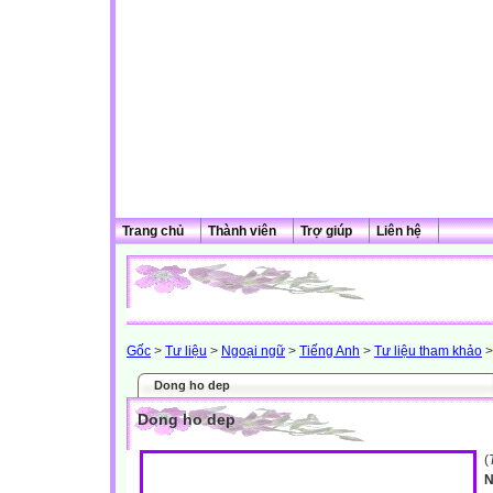
Trang chủ
Thành viên
Trợ giúp
Liên hệ
Gốc
>
Tư liệu
>
Ngoại ngữ
>
Tiếng Anh
>
Tư liệu tham khảo
>
Dong ho dep
Dong ho dep
(
N