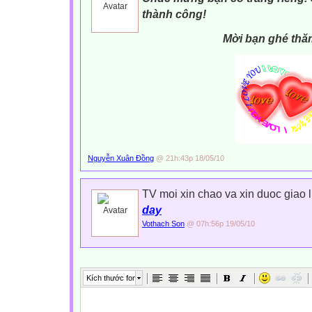
thành công!
Mời bạn ghé thă
Nguyễn Xuân Đồng
@ 21h:43p 18/05/10
TV moi xin chao va xin duoc giao 
day
Vothach Son
@ 07h:56p 19/05/10
Kích thước font