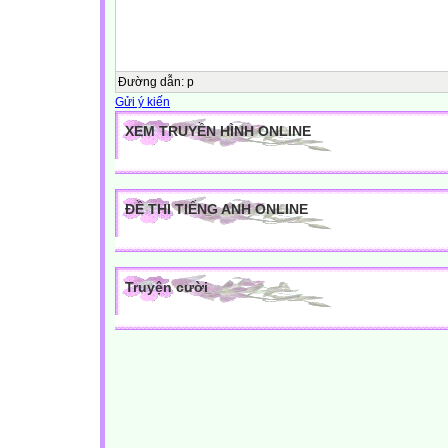
Đường dẫn
:
p
Gửi ý kiến
XEM TRUYỀN HÌNH ONLINE
ĐỀ THI TIẾNG ANH ONLINE
Truyện cười