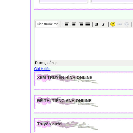
Kích thước font
Đường dẫn
:
p
Gửi ý kiến
XEM TRUYỀN HÌNH ONLINE
ĐỀ THI TIẾNG ANH ONLINE
Truyện cười