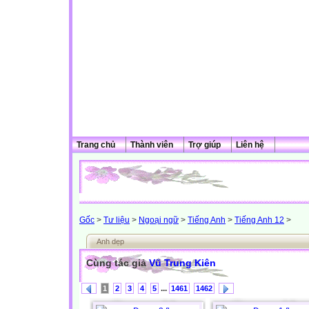
Trang chủ
Thành viên
Trợ giúp
Liên hệ
Gốc
>
Tư liệu
>
Ngoại ngữ
>
Tiếng Anh
>
Tiếng Anh 12
>
Anh dẹp
Cùng tác giả
Vũ Trung Kiên
...
1
2
3
4
5
1461
1462