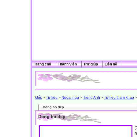
Trang chủ
Thành viên
Trợ giúp
Liên hệ
Gốc
>
Tư liệu
>
Ngoại ngữ
>
Tiếng Anh
>
Tư liệu tham khảo
>
Dong ho dep
Dong ho dep
(
N