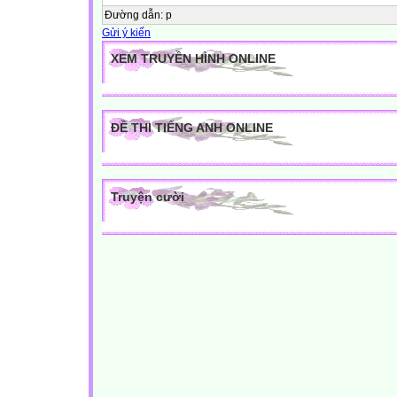
Đường dẫn
:
p
Gửi ý kiến
XEM TRUYỀN HÌNH ONLINE
ĐỀ THI TIẾNG ANH ONLINE
Truyện cười