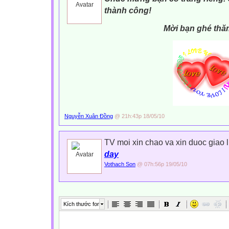
thành công!
Mời bạn ghé thă
Nguyễn Xuân Đồng
@ 21h:43p 18/05/10
TV moi xin chao va xin duoc giao 
day
Vothach Son
@ 07h:56p 19/05/10
Kích thước font