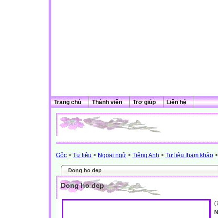
Trang chủ
Thành viên
Trợ giúp
Liên hệ
Gốc
>
Tư liệu
>
Ngoại ngữ
>
Tiếng Anh
>
Tư liệu tham khảo
>
Dong ho dep
Dong ho dep
(
N