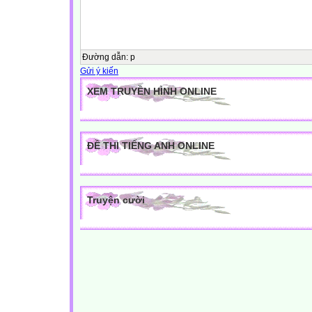
Đường dẫn
:
p
Gửi ý kiến
XEM TRUYỀN HÌNH ONLINE
ĐỀ THI TIẾNG ANH ONLINE
Truyện cười