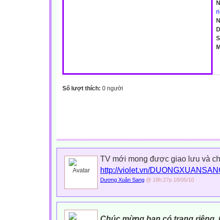
N
r
N
D
S
M
Số lượt thích:
0 người
TV mới mong được giao lưu và ch
http://violet.vn/DUONGXUANSA
Dương Xuân Sang
@ 18h:27p 18/05/10
Chúc mừng bạn có trang riêng. 