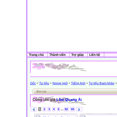
Trang chủ
Thành viên
Trợ giúp
Liên hệ
Gốc
>
Tư liệu
>
Ngoại ngữ
>
Tiếng Anh
>
Tư liệu tham khảo
>
Bon sai
Cùng tác giả
Lâm Quang Ái
...
1
2
3
4
5
92
93