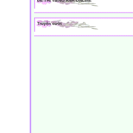
ĐỀ THI TIẾNG ANH ONLINE
Truyện cười