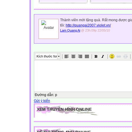
Thành viên mới tặng quà. Rất mong được giao
tôi:
http://quangai2007.violet.vn/
Lam Quang Ai
@ 23h:09p 22/05/10
Kích thước font
Đường dẫn
:
p
Gửi ý kiến
XEM TRUYỀN HÌNH ONLINE