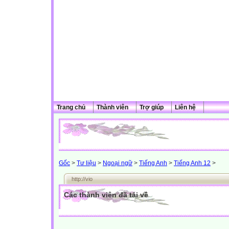
Trang chủ
Thành viên
Trợ giúp
Liên hệ
Gốc
>
Tư liệu
>
Ngoại ngữ
>
Tiếng Anh
>
Tiếng Anh 12
>
http://vio
Các thành viên đã tải về