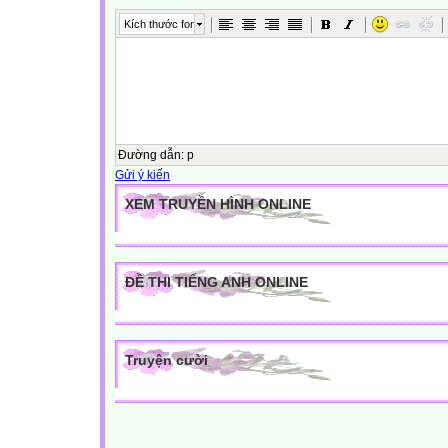
Kích thước font
Đường dẫn
:
p
Gửi ý kiến
XEM TRUYỀN HÌNH ONLINE
ĐỀ THI TIẾNG ANH ONLINE
Truyện cười