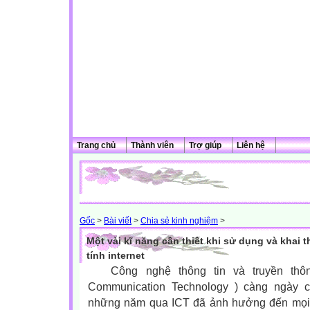
Trang chủ
Thành viên
Trợ giúp
Liên hệ
Gốc
>
Bài viết
>
Chia sẻ kinh nghiệm
>
Một vài kĩ năng cần thiết khi sử dụng và khai
tính internet
Công nghệ thông tin và truyền thông
Communication Technology ) càng ngày c
những năm qua ICT đã ảnh hưởng đến mọi 