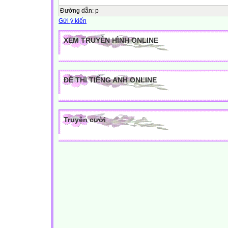
Đường dẫn
:
p
Gửi ý kiến
XEM TRUYỀN HÌNH ONLINE
ĐỀ THI TIẾNG ANH ONLINE
Truyện cười