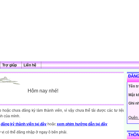
Trợ giúp
Liên hệ
ĐĂNG
Tên t
Hôm nay nhé!
Mật k
Ghi n
hoặc chưa đăng ký làm thành viên, vì vậy chưa thể tải được các tư liệu
nh của mình.
Quên 
y
đăng ký thành viên tại đây
hoặc
xem phim hướng dẫn tại đây
ý vị có thể đăng nhập ở ngay ô bên phải.
THÔN