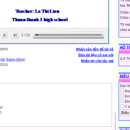
TV moi
luu. Mo
Chúc 
Chúc 
TV mớ
chia sẽ
1
/
22
HỖ T
 định
)
Nhấn vào đây để tải về
Báo tài liệu có sai sót
(Lê T
Hải
(
trang riêng
)
Nhắn tin cho tác giả
-2010
ĐIỀU
Bạn t
Đẹ
Đơn
Bìn
Ý k
ol
0