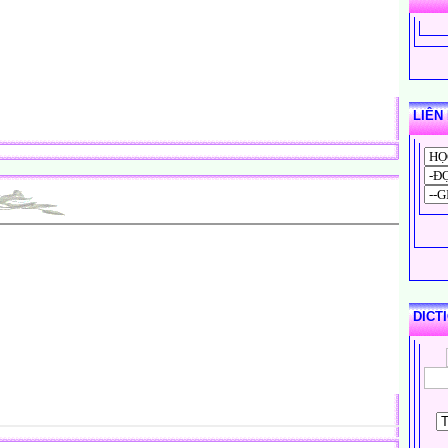
LIÊN
DICT
ic?
ing