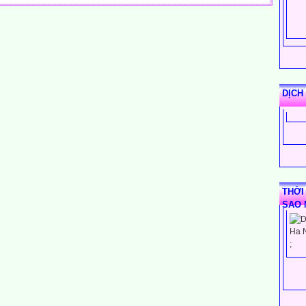
ng
lling
DỊCH
e ___________ music?
_ room, is it?
ne games all day like that. This is a____________ regulation!
gs to be recorded on this high quality disk, you should pay a
__deposit.
e choose to buy ____________ drinks and ______________ food.
 urging people not to use _______
THỜI
 a very effective ____________ way of protest?
SAO 
;