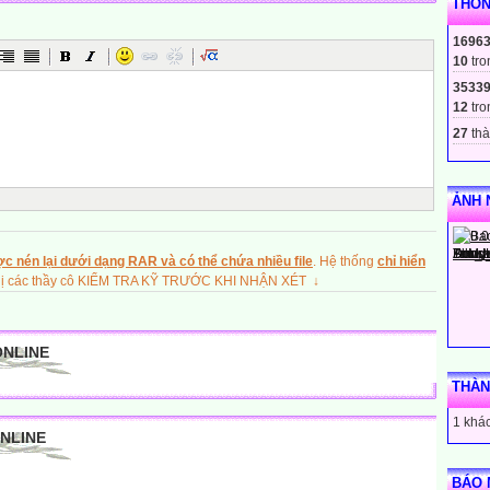
THỐN
er:
1696
10
tro
3533
12
tro
27
thà
st, usually refers to a nonclassical type of music emerging in the early
ẢNH 
ning
c nén lại dưới dạng RAR và có thể chứa nhiều file
. Hệ thống
chỉ hiển
ghị các thầy cô KIỂM TRA KỸ TRƯỚC KHI NHẬN XÉT ↓
nsmokers.
ONLINE
THÀN
ng
1 khác
ONLINE
BÁO 