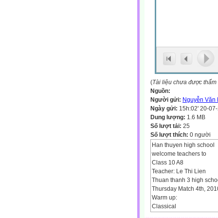
(
Tài liệu chưa được thẩm
Nguồn:
Người gửi:
Nguyễn Văn 
Ngày gửi:
15h:02' 20-07
Dung lượng:
1.6 MB
Số lượt tải:
25
Số lượt thích:
0 người
Han thuyen high school
welcome teachers to
Class 10 A8
Teacher: Le Thi Lien
Thuan thanh 3 high scho
Thursday Match 4th, 201
Warm up:
Classical
Nonclassical