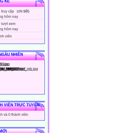
G KÊ
3
truy cập (
chi tiết
)
ng hôm nay
9
lượt xem
ng hôm nay
nh viên
NGẪU NHIÊN
H VIÊN TRỰC TUYẾN
h và 0 thành viên
MỚI