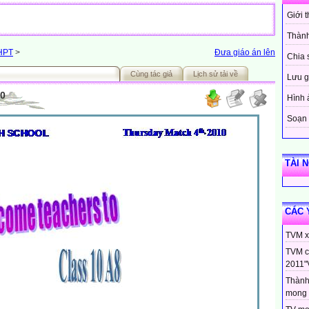
Giới 
Thành
THPT
>
Đưa giáo án lên
Chia 
Cùng tác giả
Lịch sử tải về
Lưu g
10
Hình 
Soạn 
TÀI 
CÁC 
TVM xi
TVM c
2011"
Thành
mong 