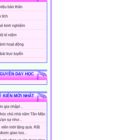
thiệu bản thân
 tích
sẻ kinh nghiệm
iữ kỉ niệm
ảnh hoạt động
bài trực tuyến
NGUYÊN DẠY HỌC
Ý KIẾN MỚI NHẤT
n gia nhập!...
húc chủ nhà năm Tân Mão
Vạn sự như...
 viên mới tặng quà. Rất
được giao lưu...