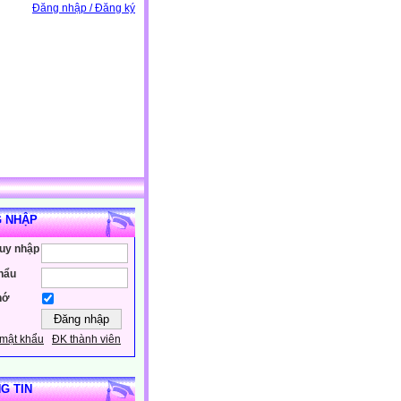
Đăng nhập / Đăng ký
 NHẬP
ruy nhập
hẩu
hớ
mật khẩu
ĐK thành viên
G TIN