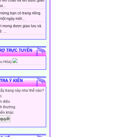
 xin chao va xin duoc giao
i...
mừng bạn có trang riêng.
một ngày mới...
i mong được giao lưu và
: ...
RỢ TRỰC TUYẾN
hu Hòa)
 TRA Ý KIẾN
hấy trang này như thế nào?
p
 điệu
h thường
iến khác