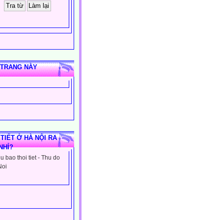
 TRANG NÀY
 TIẾT Ở HÀ NỘI RA
NHỈ?