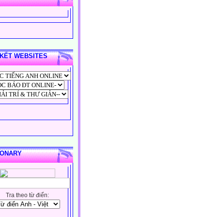
 KẾT WEBSITES
IONARY
Tra theo từ điển: