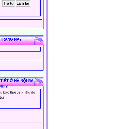
 TRANG NÀY
 TIẾT Ở HÀ NỘI RA
NHỈ?