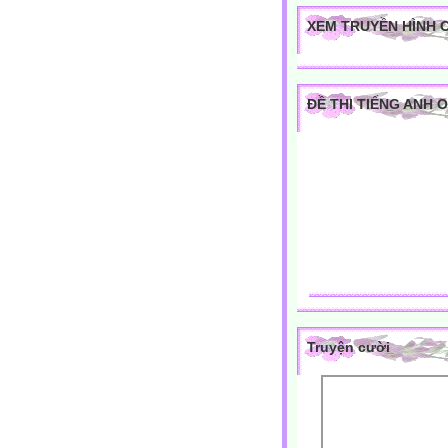
XEM TRUYỀN HÌNH 
ĐỀ THI TIẾNG ANH 
Truyện cười