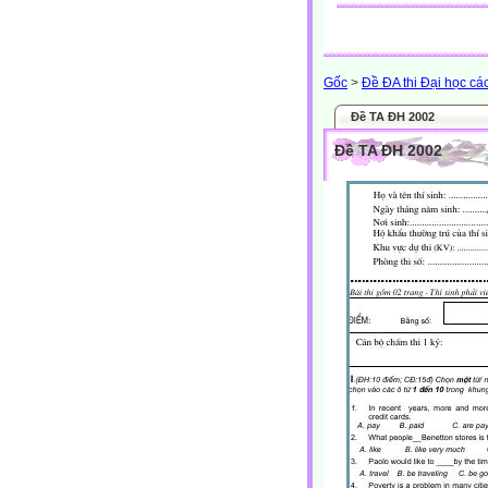
Gốc
>
Đề ĐA thi Đại học cá
Đề TA ĐH 2002
Đề TA ĐH 2002