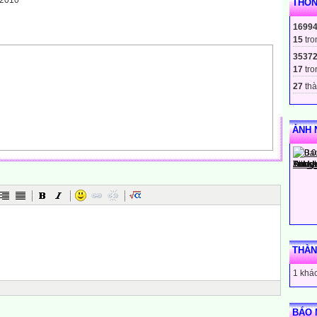
-2010
THỐN
1699
15
tro
3537
17
tro
27
thà
ẢNH 
THÀN
1 khác
BÁO 