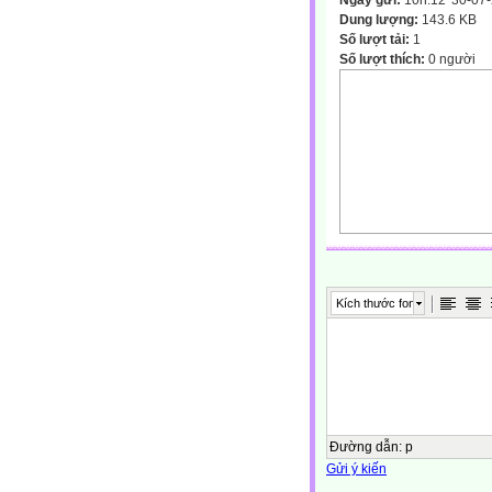
Ngày gửi:
10h:12' 30-07
Dung lượng:
143.6 KB
Số lượt tải:
1
Số lượt thích:
0 người
Kích thước font
Đường dẫn
:
p
Gửi ý kiến