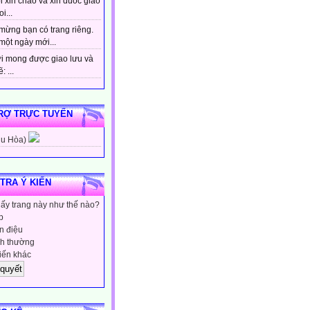
 xin chao va xin duoc giao
i...
mừng bạn có trang riêng.
một ngày mới...
i mong được giao lưu và
: ...
RỢ TRỰC TUYẾN
hu Hòa)
 TRA Ý KIẾN
hấy trang này như thế nào?
p
 điệu
h thường
iến khác