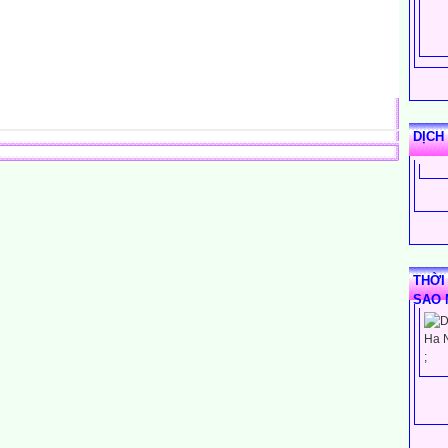
DỊCH
THỜI
SAO 
;