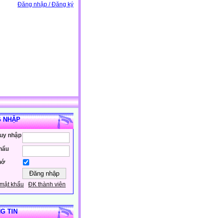
Đăng nhập / Đăng ký
 NHẬP
ruy nhập
hẩu
hớ
mật khẩu
ĐK thành viên
G TIN