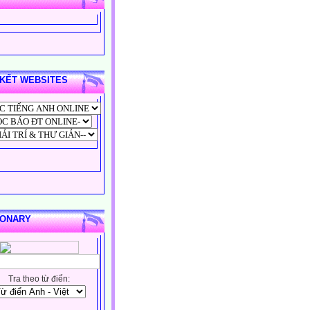
 KẾT WEBSITES
IONARY
Tra theo từ điển: