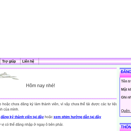
Trợ giúp
Liên hệ
ĐĂNG
Tên t
Hôm nay nhé!
Mật k
Ghi n
hoặc chưa đăng ký làm thành viên, vì vậy chưa thể tải được các tư liệu
nh của mình.
Quên 
y
đăng ký thành viên tại đây
hoặc
xem phim hướng dẫn tại đây
ý vị có thể đăng nhập ở ngay ô bên phải.
THÔN