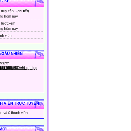
G KÊ
4
truy cập (
chi tiết
)
ng hôm nay
2
lượt xem
ng hôm nay
nh viên
NGẪU NHIÊN
H VIÊN TRỰC TUYẾN
h và 0 thành viên
MỚI