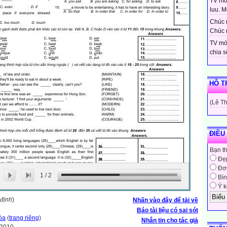
TV moi
luu. Mo
Chúc 
Chúc 
TV mớ
chia sẽ
HỖ T
(Lê T
ĐIỀU
Bạn t
Đẹ
Đơn
1
/
2
Bìn
Ý k
 định
)
Nhấn vào đây để tải về
Báo tài liệu có sai sót
òa
(
trang riêng
)
Nhắn tin cho tác giả