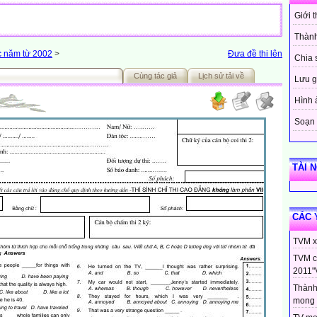
Giới 
Thành
c năm từ 2002
>
Đưa đề thi lên
Chia 
Cùng tác giả
Lịch sử tải về
Lưu g
Hình 
Soạn 
TÀI 
CÁC 
TVM xi
TVM c
2011"
Thành
mong 