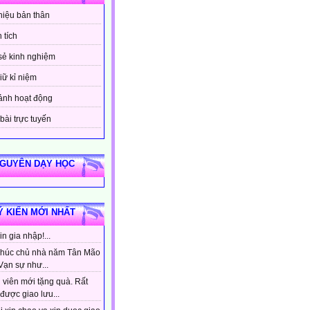
thiệu bản thân
 tích
sẻ kinh nghiệm
iữ kỉ niệm
ảnh hoạt động
bài trực tuyến
NGUYÊN DẠY HỌC
Ý KIẾN MỚI NHẤT
n gia nhập!...
húc chủ nhà năm Tân Mão
Vạn sự như...
 viên mới tặng quà. Rất
được giao lưu...