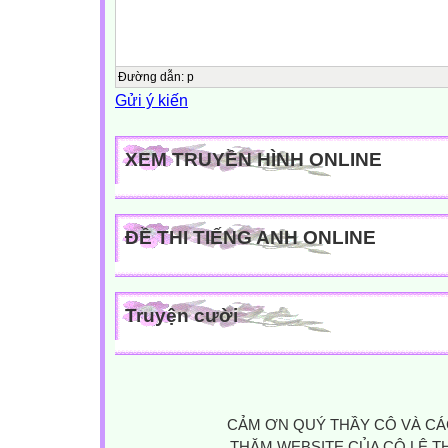
Đường dẫn
:
p
Gửi ý kiến
XEM TRUYỀN HÌNH ONLINE
ĐỀ THI TIẾNG ANH ONLINE
Truyện cười
CẢM ƠN QUÝ THẦY CÔ VÀ CÁ
THĂM WEBSITE CỦA CÔ LÊ TH