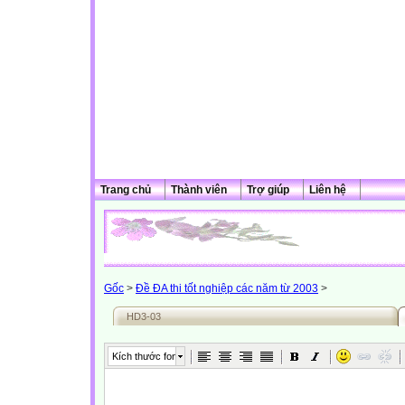
Trang chủ
Thành viên
Trợ giúp
Liên hệ
Gốc
>
Đề ĐA thi tốt nghiệp các năm từ 2003
>
HD3-03
Kích thước font