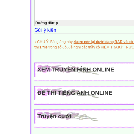
Đường dẫn
:
p
Gửi ý kiến
↓ CHÚ Ý: Bài giảng này
được nén lại dưới dạng RAR và có t
thị 1 file
trong số đó, đề nghị các thầy cô KIỂM TRA KỸ TR
XEM TRUYỀN HÌNH ONLINE
ĐỀ THI TIẾNG ANH ONLINE
Truyện cười