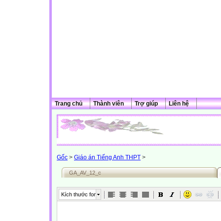
Trang chủ
Thành viên
Trợ giúp
Liên hệ
Gốc
>
Giáo án Tiếng Anh THPT
>
GA_AV_12_c
Kích thước font