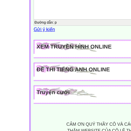
Đường dẫn
:
p
Gửi ý kiến
XEM TRUYỀN HÌNH ONLINE
ĐỀ THI TIẾNG ANH ONLINE
Truyện cười
CẢM ƠN QUÝ THẦY CÔ VÀ CÁ
THĂM WEBSITE CỦA CÔ LÊ TH