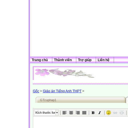
Trang chủ
Thành viên
Trợ giúp
Liên hệ
Gốc
>
Giáo án Tiếng Anh THPT
>
GTcuphap1
Kích thước font