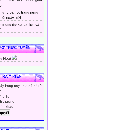
 xin chao va xin duoc giao
i...
mừng bạn có trang riêng.
một ngày mới...
i mong được giao lưu và
: ...
RỢ TRỰC TUYẾN
hu Hòa)
 TRA Ý KIẾN
hấy trang này như thế nào?
p
 điệu
h thường
iến khác