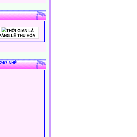
THỜI GIAN LÀ
VÀNG-LÊ THU HÒA
24/7 NHÉ