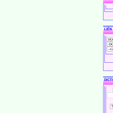
LIÊN
DICT