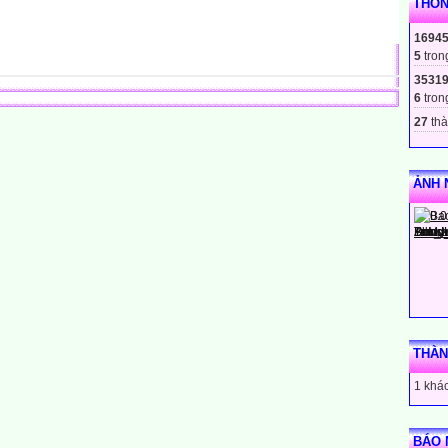
THỐN
1694
5
tron
3531
6
tron
27
thà
ẢNH 
THÀN
1 khác
BÁO 