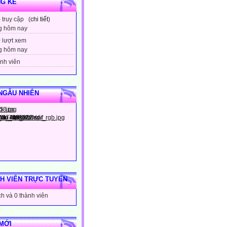
G KÊ
5
truy cập (
chi tiết
)
g hôm nay
9
lượt xem
g hôm nay
nh viên
NGẪU NHIÊN
H VIÊN TRỰC TUYẾN
h và 0 thành viên
MỚI