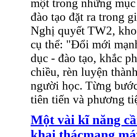
một trong những mục 
đào tạo đặt ra trong 
Nghị quyết TW2, khoá 
cụ thể: "Đổi mới mạ
dục - đào tạo, khắc p
chiều, rèn luyện thàn
người học. Từng bướ
tiên tiến và phương ti
Một vài kĩ năng cầ
khai thácmạng máy