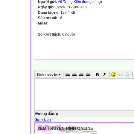
Người gửi:
Vũ Trung Kiên
(
trang riêng
)
Ngày gửi:
02h:41' 12-09-2009
Dung lượng:
129.4 KB
Số lượt tải:
16
Mô tả:
Số lượt thích:
0 người
Kích thước font
Đường dẫn
:
p
Gửi ý kiến
XEM TRUYỀN HÌNH ONLINE