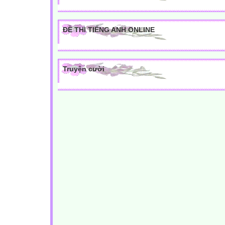
ĐỀ THI TIẾNG ANH ONLINE
Truyện cười