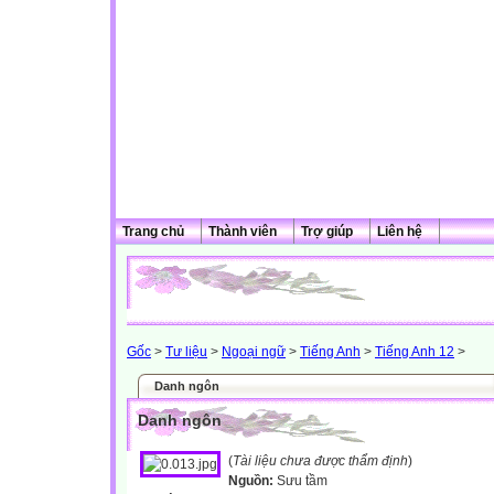
Trang chủ
Thành viên
Trợ giúp
Liên hệ
Gốc
>
Tư liệu
>
Ngoại ngữ
>
Tiếng Anh
>
Tiếng Anh 12
>
Danh ngôn
Danh ngôn
(
Tài liệu chưa được thẩm định
)
Nguồn:
Sưu tầm