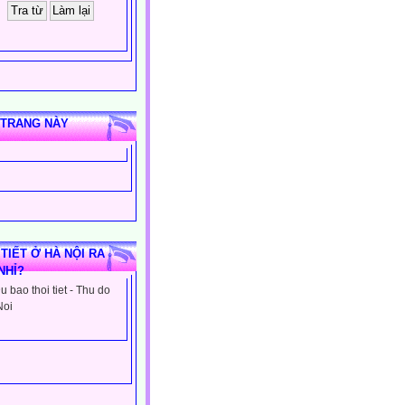
 TRANG NÀY
 TIẾT Ở HÀ NỘI RA
NHỈ?