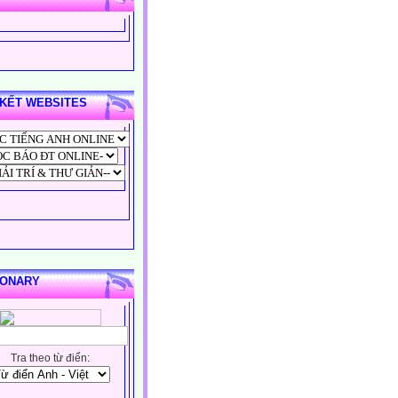
 KẾT WEBSITES
IONARY
Tra theo từ điển: