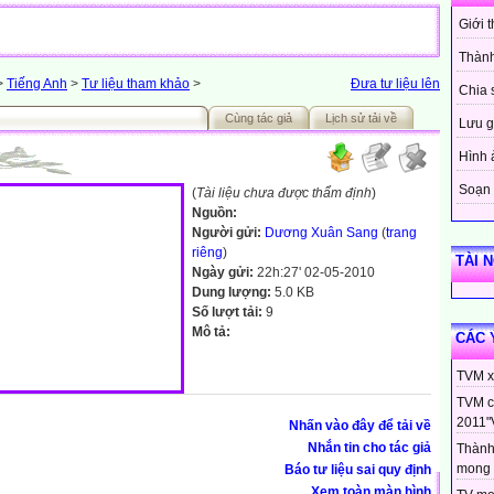
Giới 
Thành
>
Tiếng Anh
>
Tư liệu tham khảo
>
Đưa tư liệu lên
Chia 
Cùng tác giả
Lịch sử tải về
Lưu g
Hình 
Soạn 
(
Tài liệu chưa được thẩm định
)
Nguồn:
Người gửi:
Dương Xuân Sang
(
trang
riêng
)
TÀI 
Ngày gửi:
22h:27' 02-05-2010
Dung lượng:
5.0 KB
Số lượt tải:
9
Mô tả:
CÁC 
TVM xi
TVM c
2011"
Nhấn vào đây để tải về
Nhắn tin cho tác giả
Thành
mong 
Báo tư liệu sai quy định
Xem toàn màn hình