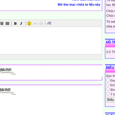
TV moi
Mở thư mục chứa tư liệu này
luu. Mo
Chúc 
Chúc 
TV mớ
chia sẽ
HỖ T
(Lê T
ĐIỀU
ONLINE
Bạn t
Đẹ
Đơn
ONLINE
Bìn
Ý k