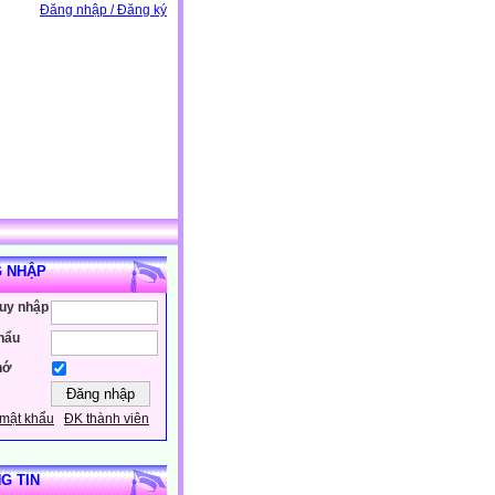
Đăng nhập / Đăng ký
 NHẬP
ruy nhập
hẩu
hớ
mật khẩu
ĐK thành viên
G TIN