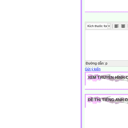
Kích thước font
Đường dẫn
:
p
Gửi ý kiến
XEM TRUYỀN HÌNH 
ĐỀ THI TIẾNG ANH 