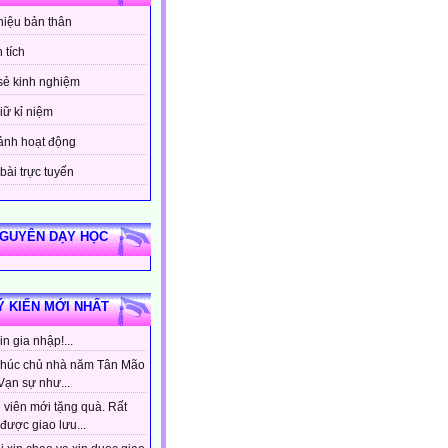
thiệu bản thân
 tích
sẻ kinh nghiệm
iữ kỉ niệm
ảnh hoạt động
bài trực tuyến
NGUYÊN DẠY HỌC
Ý KIẾN MỚI NHẤT
n gia nhập!...
húc chủ nhà năm Tân Mão
Vạn sự như...
 viên mới tặng quà. Rất
được giao lưu...