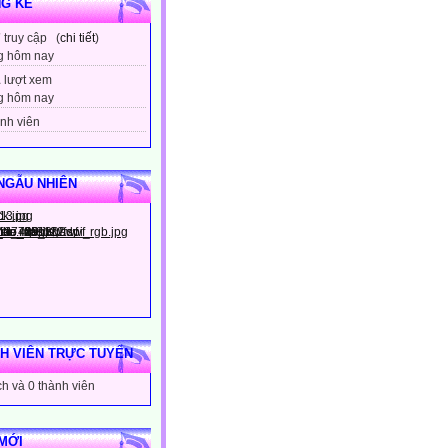
G KÊ
7
truy cập (
chi tiết
)
g hôm nay
1
lượt xem
g hôm nay
nh viên
NGẪU NHIÊN
H VIÊN TRỰC TUYẾN
h và 0 thành viên
MỚI