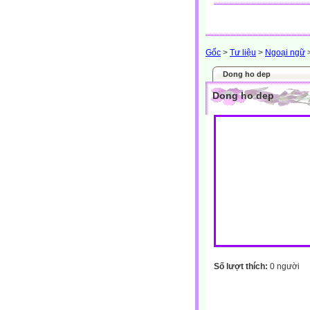
Gốc
>
Tư liệu
>
Ngoại ngữ
Dong ho dep
Dong ho dep
Số lượt thích:
0 người