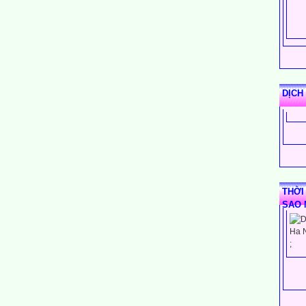
DỊCH
THỜI
SAO 
;