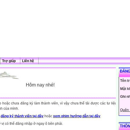
Trợ giúp
Liên hệ
ĐĂNG
Tên t
Hôm nay nhé!
Mật k
Ghi n
hoặc chưa đăng ký làm thành viên, vì vậy chưa thể tải được các tư liệu
nh của mình.
Quên 
y
đăng ký thành viên tại đây
hoặc
xem phim hướng dẫn tại đây
ý vị có thể đăng nhập ở ngay ô bên phải.
THÔN