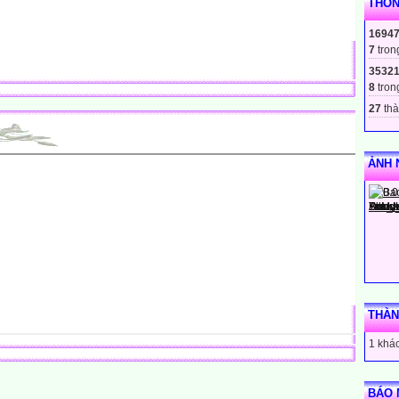
THỐN
1694
7
tron
3532
8
tron
27
thà
ẢNH 
THÀN
1 khác
BÁO 