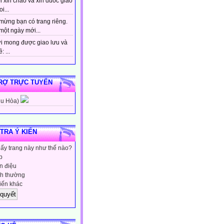
 xin chao va xin duoc giao
i...
mừng bạn có trang riêng.
một ngày mới...
i mong được giao lưu và
: ...
RỢ TRỰC TUYẾN
hu Hòa)
 TRA Ý KIẾN
hấy trang này như thế nào?
p
 điệu
h thường
iến khác