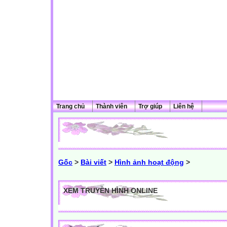
Trang chủ
Thành viên
Trợ giúp
Liên hệ
Gốc
>
Bài viết
>
Hình ảnh hoạt động
>
XEM TRUYỀN HÌNH ONLINE