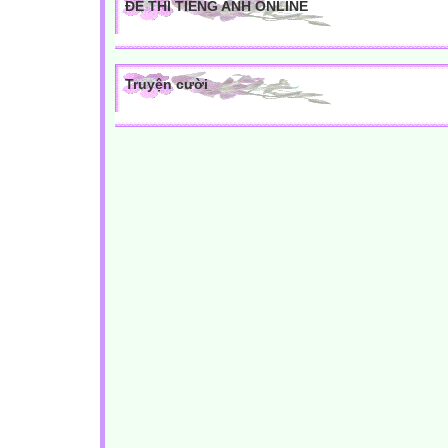
ĐỀ THI TIẾNG ANH ONLINE
Truyện cười