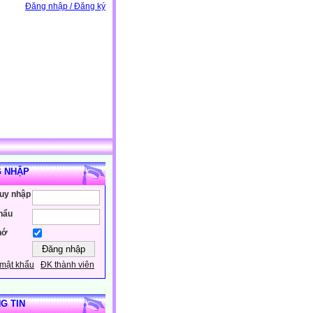
Đăng nhập / Đăng ký
 NHẬP
ruy nhập
hẩu
hớ
mật khẩu
ĐK thành viên
G TIN