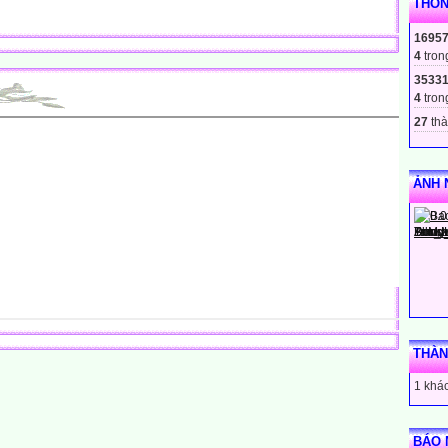
THỐN
1695
4
tron
3533
4
tron
27
thà
ẢNH 
THÀN
1 khác
BÁO 