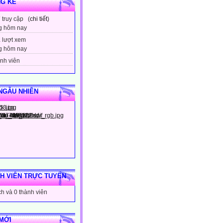
G KÊ
7
truy cập (
chi tiết
)
g hôm nay
1
lượt xem
g hôm nay
nh viên
NGẪU NHIÊN
H VIÊN TRỰC TUYẾN
h và 0 thành viên
MỚI