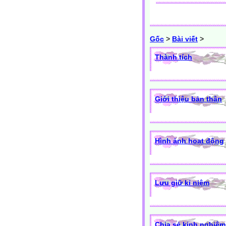
Gốc
>
Bài viết
>
Thành tích
Giới thiệu bản thân
Hình ảnh hoạt động
Lưu giữ kỉ niệm
Chia sẻ kinh nghiệm