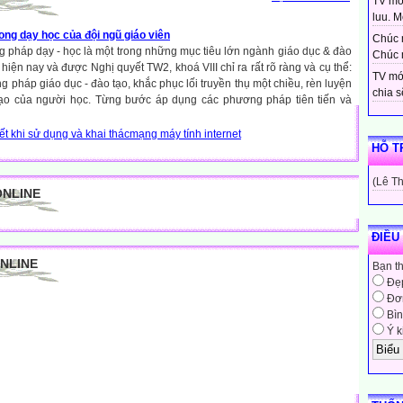
TV moi
luu. Mo
ong dạy học của đội ngũ giáo viên
Chúc 
pháp dạy - học là một trong những mục tiêu lớn ngành giáo dục & đào
Chúc 
n hiện nay và được Nghị quyết TW2, khoá VIII chỉ ra rất rõ ràng và cụ thể:
TV mớ
pháp giáo dục - đào tạo, khắc phục lối truyền thụ một chiều, rèn luyện
chia sẽ
tạo của người học. Từng bước áp dụng các phương pháp tiên tiến và
iết khi sử dụng và khai thácmạng máy tính internet
HỖ T
(Lê T
ONLINE
ĐIỀU
ONLINE
Bạn t
Đẹ
Đơn
Bìn
Ý k