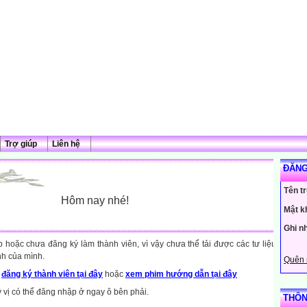
Trợ giúp
Liên hệ
ĐĂNG
Tên t
Hôm nay nhé!
Mật k
Ghi n
hoặc chưa đăng ký làm thành viên, vì vậy chưa thể tải được các tư liệu
nh của mình.
Quên 
y
đăng ký thành viên tại đây
hoặc
xem phim hướng dẫn tại đây
ý vị có thể đăng nhập ở ngay ô bên phải.
THÔN