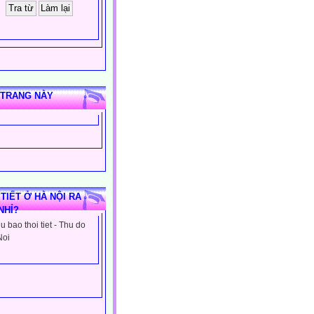
 TRANG NÀY
 TIẾT Ở HÀ NỘI RA
NHỈ?