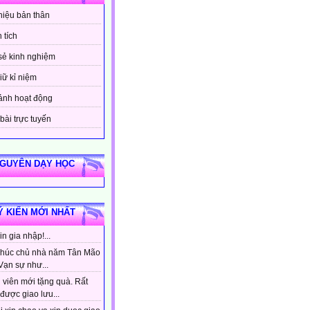
thiệu bản thân
 tích
sẻ kinh nghiệm
iữ kỉ niệm
ảnh hoạt động
bài trực tuyến
NGUYÊN DẠY HỌC
Ý KIẾN MỚI NHẤT
n gia nhập!...
húc chủ nhà năm Tân Mão
Vạn sự như...
 viên mới tặng quà. Rất
được giao lưu...