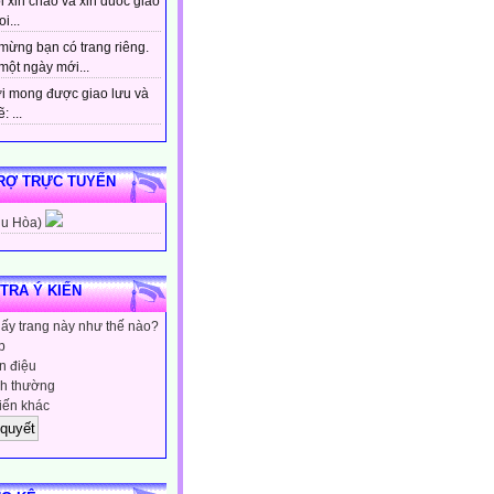
 xin chao va xin duoc giao
i...
mừng bạn có trang riêng.
một ngày mới...
i mong được giao lưu và
: ...
RỢ TRỰC TUYẾN
hu Hòa)
 TRA Ý KIẾN
hấy trang này như thế nào?
p
 điệu
h thường
iến khác