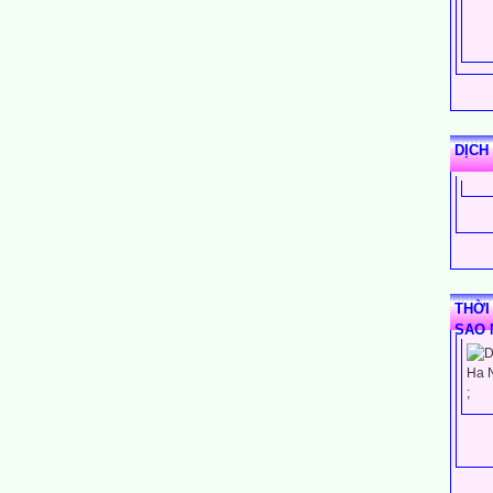
DỊCH
THỜI
SAO 
;