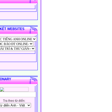
 KẾT WEBSITES
IONARY
Tra theo từ điển: