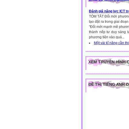
Đánh giá năng lực ICT tr
TÓM TẮT Đổi mới phương 
tạo đặt ra trong giai đoạ
"Đổi mới mạnh mẽ phương 
thành nếp tư duy sáng 
phương tiện vào quá...
Một vài kĩ năng cần th
XEM TRUYỀN HÌNH 
ĐỀ THI TIẾNG ANH 