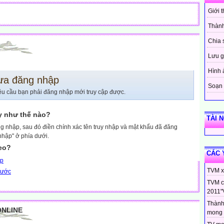
Giới 
Thành
Chia 
Lưu g
Hình 
ưa đăng nhập
Soạn 
êu cầu bạn phải đăng nhập mới truy cập được.
y như thế nào?
TÀI 
g nhập, sau đó điền chính xác tên truy nhập và mật khẩu đã đăng
nhập" ở phía dưới.
heo?
CÁC 
ập
TVM xi
trước
TVM c
2011"
Thành
ONLINE
mong 