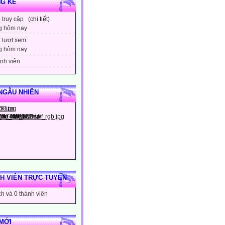
G KÊ
6
truy cập (
chi tiết
)
g hôm nay
2
lượt xem
g hôm nay
nh viên
NGẪU NHIÊN
H VIÊN TRỰC TUYẾN
h và 0 thành viên
MỚI