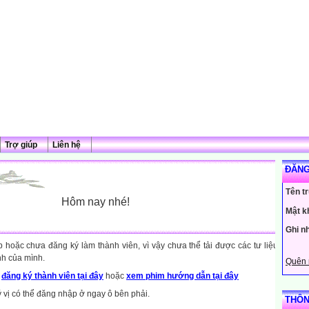
Trợ giúp
Liên hệ
ĐĂNG
Tên t
Hôm nay nhé!
Mật k
Ghi n
hoặc chưa đăng ký làm thành viên, vì vậy chưa thể tải được các tư liệu
nh của mình.
Quên 
y
đăng ký thành viên tại đây
hoặc
xem phim hướng dẫn tại đây
ý vị có thể đăng nhập ở ngay ô bên phải.
THÔN