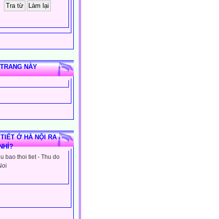
 TRANG NÀY
 TIẾT Ở HÀ NỘI RA
NHỈ?