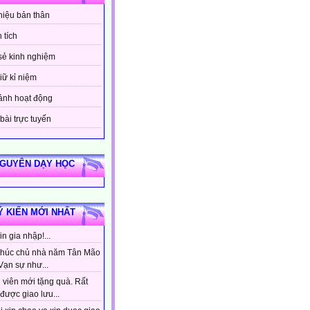
thiệu bản thân
 tích
sẻ kinh nghiệm
iữ kỉ niệm
ảnh hoạt động
bài trực tuyến
NGUYÊN DẠY HỌC
Ý KIẾN MỚI NHẤT
n gia nhập!...
húc chủ nhà năm Tân Mão
Vạn sự như...
 viên mới tặng quà. Rất
được giao lưu...