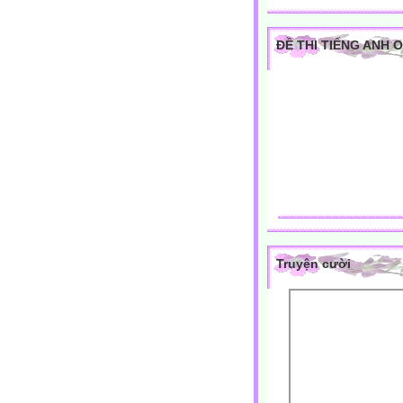
ĐỀ THI TIẾNG ANH 
Truyện cười