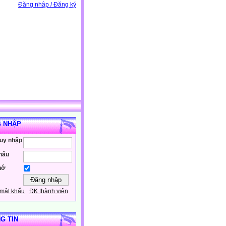
Đăng nhập / Đăng ký
 NHẬP
ruy nhập
hẩu
hớ
mật khẩu
ĐK thành viên
G TIN