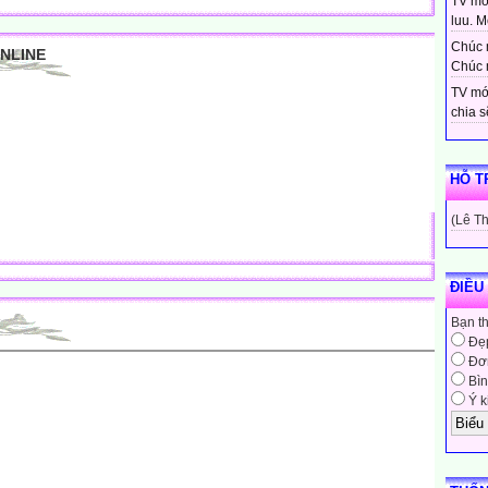
TV moi
luu. Mo
Chúc 
ONLINE
Chúc 
TV mớ
chia sẽ
HỖ T
(Lê T
ĐIỀU
Bạn t
Đẹ
Đơn
Bìn
Ý k