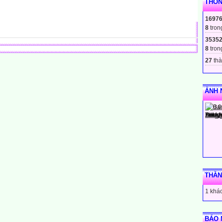
THỐN
1697
8
tron
3535
8
tron
27
thà
ẢNH 
THÀN
1 khác
BÁO 