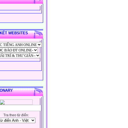
 KẾT WEBSITES
IONARY
Tra theo từ điển: