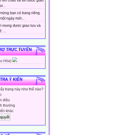
 xin chao va xin duoc giao
i...
mừng bạn có trang riêng.
một ngày mới...
i mong được giao lưu và
: ...
RỢ TRỰC TUYẾN
hu Hòa)
 TRA Ý KIẾN
hấy trang này như thế nào?
p
 điệu
h thường
iến khác