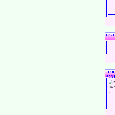
DỊCH
THỜI
SAO 
;