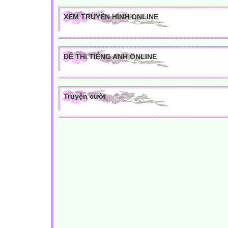
XEM TRUYỀN HÌNH ONLINE
ĐỀ THI TIẾNG ANH ONLINE
Truyện cười