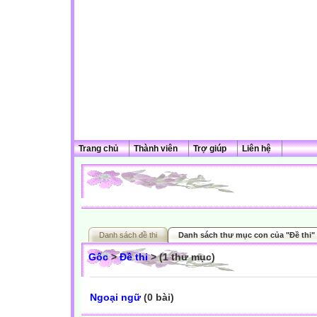
Trang chủ
Thành viên
Trợ giúp
Liên hệ
Danh sách đề thi
Danh sách thư mục con của "Đề thi"
Gốc
>
Đề thi
> (1 thư mục)
Ngoại ngữ
(0 bài)